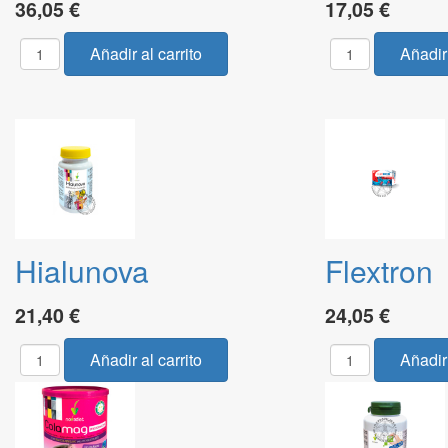
36,05 €
17,05 €
Hialunova
Flextron
21,40 €
24,05 €