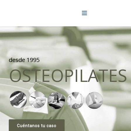
desde 1995
OSTEOPILATES
Cuéntanos tu caso