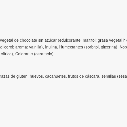
 vegetal de chocolate sin azúcar (edulcorante: maltitol; grasa vegetal
liglicerol; aroma: vainilla), Inulina, Humectantes (sorbitol, glicerina), 
cítrico), Colorante (caramelo).
razas de gluten, huevos, cacahuetes, frutos de cáscara, semillas (sés