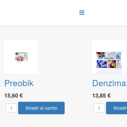
Preobik
Denzima
15,60 €
13,85 €